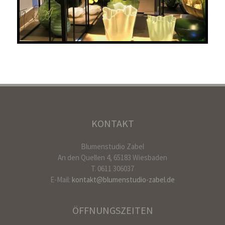
KONTAKT
Blumenstudio Zabel
An den Quellen 4, 65183 Wiesbaden
T. 0611 306037
E-Mail:
kontakt@blumenstudio-zabel.de
ÖFFNUNGSZEITEN